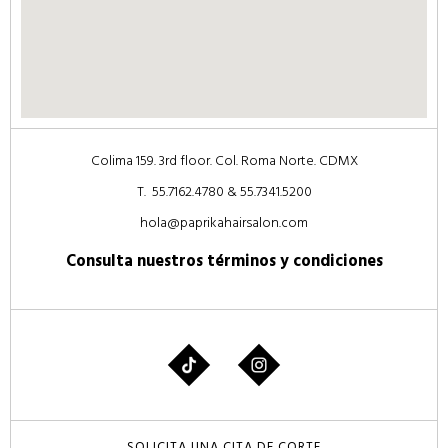
Colima 159. 3rd floor. Col. Roma Norte. CDMX
T. 55.7162.4780 & 55.7341.5200
hola@paprikahairsalon.com
Consulta nuestros
términos y condiciones
SOLICITA UNA CITA DE CORTE